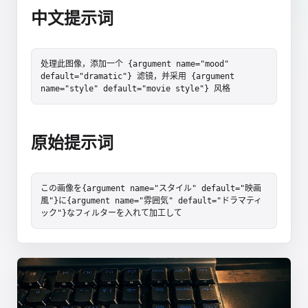
中文提示词
处理此图像，添加一个 {argument name="mood" 
default="dramatic"} 滤镜，并采用 {argument 
name="style" default="movie style"} 风格
原始提示词
この画像を{argument name="スタイル" default="映画
風"}に{argument name="雰囲気" default="ドラマティ
ック"}なフィルターを入れて加工して