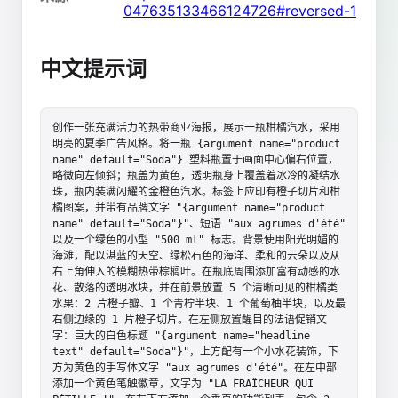
047635133466124726#reversed-1
中文提示词
创作一张充满活力的热带商业海报，展示一瓶柑橘汽水，采用
明亮的夏季广告风格。将一瓶 {argument name="product 
name" default="Soda"} 塑料瓶置于画面中心偏右位置，
略微向左倾斜；瓶盖为黄色，透明瓶身上覆盖着冰冷的凝结水
珠，瓶内装满闪耀的金橙色汽水。标签上应印有橙子切片和柑
橘图案，并带有品牌文字 "{argument name="product 
name" default="Soda"}"、短语 "aux agrumes d'été" 
以及一个绿色的小型 "500 ml" 标志。背景使用阳光明媚的
海滩，配以湛蓝的天空、绿松石色的海洋、柔和的云朵以及从
右上角伸入的模糊热带棕榈叶。在瓶底周围添加富有动感的水
花、散落的透明冰块，并在前景放置 5 个清晰可见的柑橘类
水果：2 片橙子瓣、1 个青柠半块、1 个葡萄柚半块，以及最
右侧边缘的 1 片橙子切片。在左侧放置醒目的法语促销文
字：巨大的白色标题 "{argument name="headline 
text" default="Soda"}"，上方配有一个小水花装饰，下
方为黄色的手写体文字 "aux agrumes d'été"。在左中部
添加一个黄色笔触徽章，文字为 "LA FRAÎCHEUR QUI 