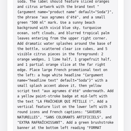
soda. The label should feature sliced oranges 
and citrus artwork with the brand text "
{argument name="product name" default="Soda"}", 
the phrase "aux agrumes d'été", and a small 
green "500 ml" mark. Use a sunny beach 
background with vivid blue sky, turquoise 
ocean, soft clouds, and blurred tropical palm 
leaves entering from the upper right corner. 
Add dramatic water splashes around the base of 
the bottle, scattered clear ice cubes, and 5 
visible citrus pieces in the foreground: 2 
orange wedges, 1 lime half, 1 grapefruit half, 
and 1 partial orange slice at the far right 
edge. Place large French promotional text on 
the left: a huge white headline "{argument 
name="headline text" default="Soda"}" with a 
small splash accent above it, then yellow 
script text "aux agrumes d'été" underneath. Add 
a yellow paint-stroke badge at mid-left with 
the text "LA FRAÎCHEUR QUI PÉTILLE !". Add a 
vertical feature list on the lower left with 3 
round icons and French captions: "SAVEURS 
NATURELLES", "SANS COLORANTS ARTIFICIELS", and 
"EXTRA RAFRAÎCHISSANT". Add a green brushstroke 
banner at the bottom left reading "FORMAT 