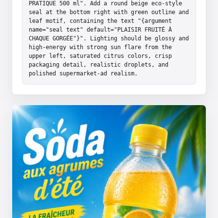
PRATIQUE 500 ml". Add a round beige eco-style 
seal at the bottom right with green outline and 
leaf motif, containing the text "{argument 
name="seal text" default="PLAISIR FRUITÉ À 
CHAQUE GORGÉE"}". Lighting should be glossy and 
high-energy with strong sun flare from the 
upper left, saturated citrus colors, crisp 
packaging detail, realistic droplets, and 
polished supermarket-ad realism.