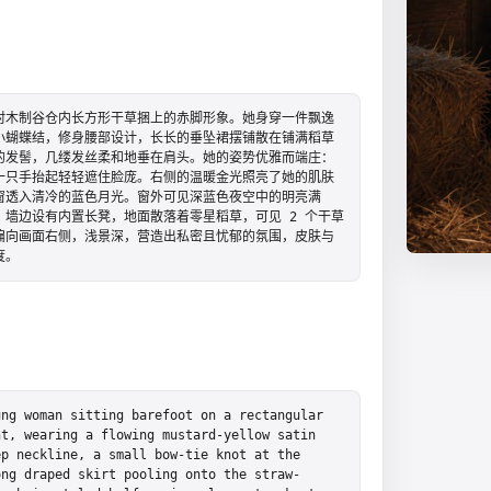
村木制谷仓内长方形干草捆上的赤脚形象。她身穿一件飘逸
小蝴蝶结，修身腰部设计，长长的垂坠裙摆铺散在铺满稻草
的发髻，几缕发丝柔和地垂在肩头。她的姿势优雅而端庄：
一只手抬起轻轻遮住脸庞。右侧的温暖金光照亮了她的肌肤
窗透入清冷的蓝色月光。窗外可见深蓝色夜空中的明亮满
墙边设有内置长凳，地面散落着零星稻草，可见 2 个干草
偏向画面右侧，浅景深，营造出私密且忧郁的氛围，皮肤与
度。
ng woman sitting barefoot on a rectangular 
t, wearing a flowing mustard-yellow satin 
p neckline, a small bow-tie knot at the 
ong draped skirt pooling onto the straw-