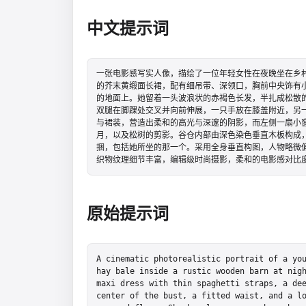
中文提示词
一张电影感写实人像，描绘了一位年轻女性在夜晚坐在乡
的芥末黄缎面长裙，配有细吊带、深领口，胸前中央饰有
的地面上。她留着一头波浪状的赤褐色长发，半扎成松散
双腿在脚踝处交叉并向前伸展，一只手放在膝盖附近，另
与裙装，营造出柔和的高光与深邃的阴影，而左侧一扇小
月，以及松树的剪影。谷仓内部由深色染色垂直木板构成，
捆，包括她所坐的那一个。采用全身垂直构图，人物略微
织物纹理细节丰富，编辑级时尚摄影，柔和的电影感对比
原始提示词
A cinematic photorealistic portrait of a you
hay bale inside a rustic wooden barn at nigh
maxi dress with thin spaghetti straps, a dee
center of the bust, a fitted waist, and a l