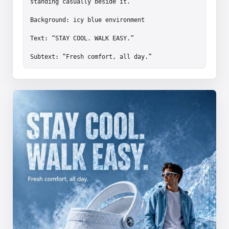
standing casually beside it.

Background: icy blue environment

Text: “STAY COOL. WALK EASY.”

Subtext: “Fresh comfort, all day.”