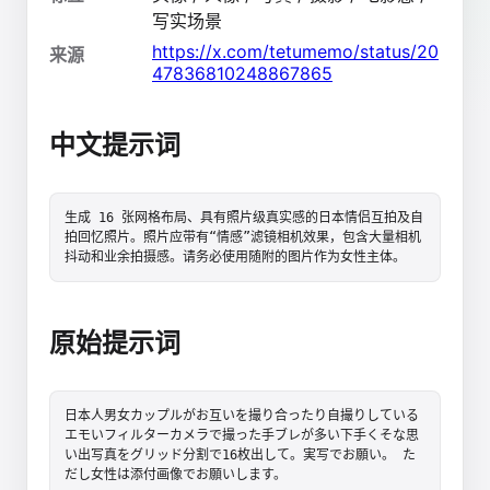
写实场景
https://x.com/tetumemo/status/20
来源
47836810248867865
中文提示词
生成 16 张网格布局、具有照片级真实感的日本情侣互拍及自
拍回忆照片。照片应带有“情感”滤镜相机效果，包含大量相机
抖动和业余拍摄感。请务必使用随附的图片作为女性主体。
原始提示词
日本人男女カップルがお互いを撮り合ったり自撮りしている
エモいフィルターカメラで撮った手ブレが多い下手くそな思
い出写真をグリッド分割で16枚出して。実写でお願い。 た
だし女性は添付画像でお願いします。