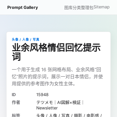
Sitemap
Prompt Gallery
图库
分类
整理包
头像 / 人像 / 写真
业余风格情侣回忆提示
词
一个用于生成 16 张网格布局、业余风格“回
忆”照片的提示词，展示一对日本情侣，并使
用提供的参考图作为女性主体。
ID
15948
作者
テツメモ｜AI図解×検証｜
Newsletter
标签
头像 / 人像 / 写真 / 摄影 / 电影感 /