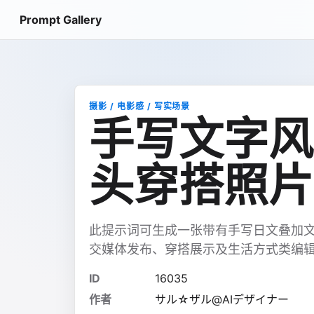
Prompt Gallery
摄影 / 电影感 / 写实场景
手写文字风
头穿搭照片
此提示词可生成一张带有手写日文叠加
交媒体发布、穿搭展示及生活方式类编
ID
16035
作者
サル☆ザル@AIデザイナー