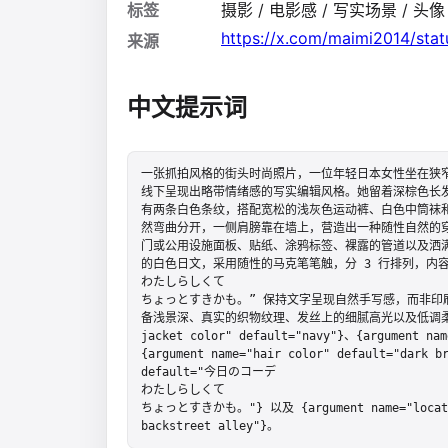
标签
摄影 / 电影感 / 写实场景 / 头像 / 
https://x.com/maimi2014/st
来源
中文提示词
一张抓拍风格的街头时尚照片，一位年轻日本女性坐在狭
线下呈现出略带情绪感的写实编辑风格。她留着深棕色长
有两条白色条纹，搭配宽松的浅灰色运动裤、白色中筒袜
然弯曲分开，一侧肩膀靠在墙上，营造出一种随性自然的
门或公用设施面板、贴纸、涂鸦标签、裸露的管道以及洒
的白色日文，采用随性的马克笔笔触，分 3 行排列，内容
わたしらしくて

ちょっとすきかも。” 保持文字呈现自然手写感，而非印
备浅景深、真实的织物纹理、发丝上的细腻高光以及低调柔和的城市色
jacket color" default="navy"}、{argument nam
{argument name="hair color" default="dark br
default="今日のコーデ

わたしらしくて

ちょっとすきかも。"} 以及 {argument name="location 
backstreet alley"}。