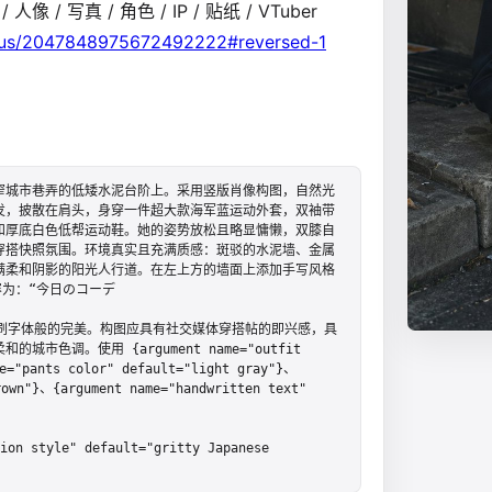
人像 / 写真 / 角色 / IP / 贴纸 / VTuber
atus/2047848975672492222#reversed-1
窄城市巷弄的低矮水泥台阶上。采用竖版肖像构图，自然光
发，披散在肩头，身穿一件超大款海军蓝运动外套，双袖带
和厚底白色低帮运动鞋。她的姿势放松且略显慵懒，双膝自
穿搭快照氛围。环境真实且充满质感：斑驳的水泥墙、金属
满柔和阴影的阳光人行道。在左上方的墙面上添加手写风格
为：“今日のコーデ

刷字体般的完美。构图应具有社交媒体穿搭帖的即兴感，具
调。使用 {argument name="outfit 
e="pants color" default="light gray"}、
own"}、{argument name="handwritten text" 
style" default="gritty Japanese 