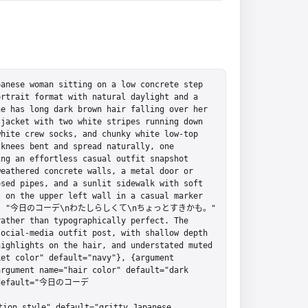
anese woman sitting on a low concrete step 
rtrait format with natural daylight and a 
e has long dark brown hair falling over her 
jacket with two white stripes running down 
hite crew socks, and chunky white low-top 
knees bent and spread naturally, one 
ng an effortless casual outfit snapshot 
eathered concrete walls, a metal door or 
sed pipes, and a sunlit sidewalk with soft 
 on the upper left wall in a casual marker 
exactly: "今日のコーデ\nわたしらしくて\nちょっとすきかも。" 
ather than typographically perfect. The 
ocial-media outfit post, with shallow depth 
ighlights on the hair, and understated muted 
et color" default="navy"}, {argument 
rgument name="hair color" default="dark 
" default="今日のコーデ

n style" default="gritty Japanese 