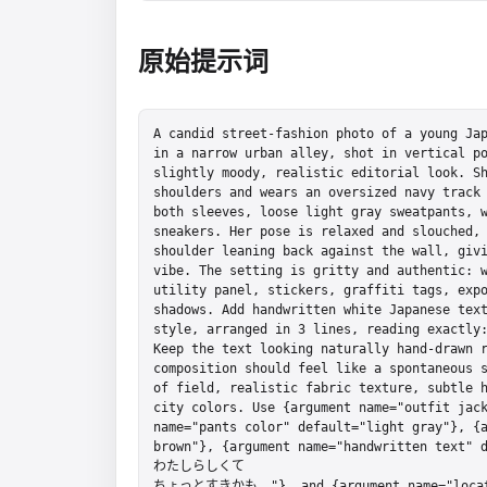
原始提示词
A candid street-fashion photo of a young Jap
in a narrow urban alley, shot in vertical po
slightly moody, realistic editorial look. Sh
shoulders and wears an oversized navy track 
both sleeves, loose light gray sweatpants, w
sneakers. Her pose is relaxed and slouched, 
shoulder leaning back against the wall, givi
vibe. The setting is gritty and authentic: w
utility panel, stickers, graffiti tags, expo
shadows. Add handwritten white Japanese text
style, arranged in 3 lines, reading 
Keep the text looking naturally hand-drawn r
composition should feel like a spontaneous s
of field, realistic fabric texture, subtle h
city colors. Use {argument name="outfit jack
name="pants color" default="light gray"}, {a
brown"}, {argument name="handwritten text
わたしらしくて

ちょっとすきかも。"}, and {argument name="locatio