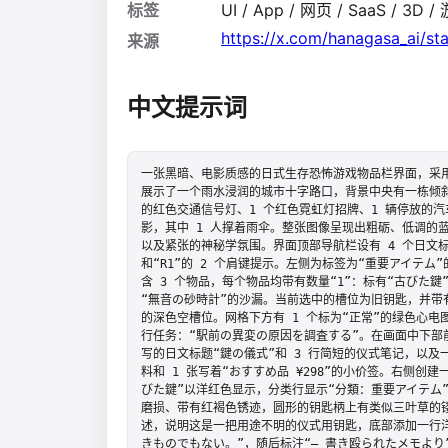
标签
UI / App / 网页 / SaaS / 3D
https://x.com/hanagasa_ai/
来源
中文提示词
一张黑暗、电影质感的日式生存恐怖游戏物品栏界面，采用
展示了一个雨水浸润的城市十字路口，背景中央有一栋倾斜
的红色交通信号灯、1 个红色霓虹灯招牌、1 辆停放的汽
影，其中 1 人撑着雨伞。整张图像呈现出粗砺、低调的
以及紧张的神秘学氛围。界面顶部导航栏设有 4 个日文标签
和“R1”的 2 个肩键提示。左侧为标签为“重要アイテム”
含 3 个物品，每个物品均带有数量“1”：标有“古びた
“無音の砂時計”的沙漏。当前选中的槽位为旧钥匙，并带有
的深色空槽位。网格下方有 1 个标为“正常”的绿色心电
行任务：“駅前の異変の原因を調査する”。在画面中下部前
写的日文标题“鍵の儀式”和 3 行简短的仪式笔记，以及
料和 1 张写着“おすすめ品 ¥298”的小价签。右侧
びた鍵”以洋红色显示，分类行显示“分類：重要アイテム
磨损、带有红褐色锈迹，圆形的钥匙柄上有类似三叶草的镂
述，说明这是一把用途不明的仪式用钥匙，底部添加一行
きものでもない。”，随后标注“― 書き殴られたメモより”