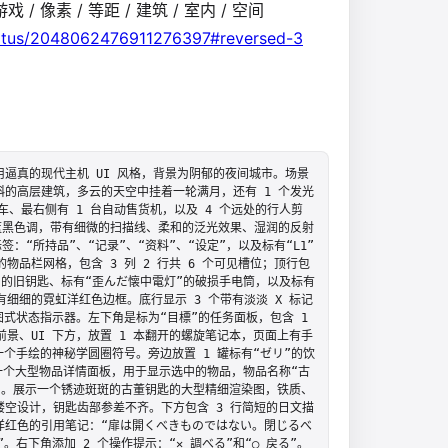
 / 游戏 / 像素 / 等距 / 建筑 / 室内 / 空间
status/2048062476911276397#reversed-3
逼真的现代主机 UI 风格，背景为阴郁的夜间城市。场景
的高层建筑，多云的天空中挂着一轮满月，还有 1 个发光
车、最右侧有 1 台自动售货机，以及 4 个远处的行人剪
蓝黑色调，带有细微的扫描线、柔和的泛光效果、湿润的反射
：“所持品”、“记录”、“资料”、“设定”，以及标有“L1”
的物品栏网格，包含 3 列 2 行共 6 个可见槽位；顶行包
鍵”的旧钥匙、标有“歪んだ懐中電灯”的破损手电筒，以及标有
细细的霓虹洋红色边框。底行显示 3 个带有淡淡 X 标记
图式状态指示器。左下角是标为“目標”的任务面板，包含 1 
景、UI 下方，放置 1 本翻开的螺旋笔记本，页面上有手
一个手绘的神秘学圆圈符号。旁边放置 1 罐标有“ゼリ”的饮
创建一个大型物品详情面板，用于显示选中的物品，物品名称“古
”。展示一个锈迹斑斑的古董钥匙的大型精细渲染图，铁质、
空设计，钥匙齿部参差不齐。下方包含 3 行简短的日文描
洋红色的引用笔记：“扉は開くべきものではない。閉じるべ
。右下角添加 2 个操作提示：“✕ 調べる”和“◯ 戻る”。