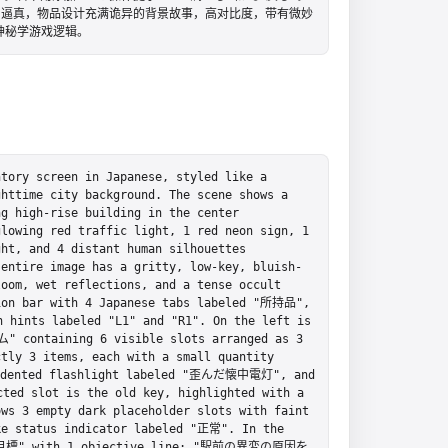
I 逼真，物品设计充满诡异的背景故事，高对比度，带有微妙
神秘学游戏逻辑。
tory screen in Japanese, styled like a 
httime city background. The scene shows a 
g high-rise building in the center 
lowing red traffic light, 1 red neon sign, 1 
ht, and 4 distant human silhouettes 
 entire image has a gritty, low-key, bluish-
oom, wet reflections, and a tense occult 
ion bar with 4 Japanese tabs labeled "所持品", 
ints labeled "L1" and "R1". On the left is 
 containing 6 visible slots arranged as 3 
tly 3 items, each with a small quantity 
 dented flashlight labeled "歪んだ懐中電灯", and 
d slot is the old key, highlighted with a 
ws 3 empty dark placeholder slots with faint 
ke status indicator labeled "正常". In the 
ed "目標" with 1 objective line: "駅前の異変の原因を