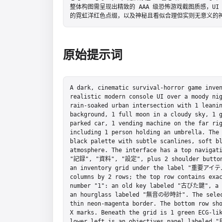
整体构图需呈现出精致的 AAA 级恐怖游戏截图质感，U
的霓虹洋红色点缀，以及神秘且看似合理但实则无意义的
原始提示词
A dark, cinematic survival-horror game inven
realistic modern console UI over a moody nig
rain-soaked urban intersection with 1 leanin
background, 1 full moon in a cloudy sky, 1 g
parked car, 1 vending machine on the far rig
including 1 person holding an umbrella. The
black palette with subtle scanlines, soft bl
atmosphere. The interface has a top navigat
"記録", "資料", "設定", plus 2 shoulder button h
an inventory grid under the label "重要アイテム"
columns by 2 rows; the top row contains exac
number "1": an old key labeled "古びた鍵", a
an hourglass labeled "無音の砂時計". The selecte
thin neon-magenta border. The bottom row sho
X marks. Beneath the grid is 1 green ECG-li
lower left is an objectives panel label