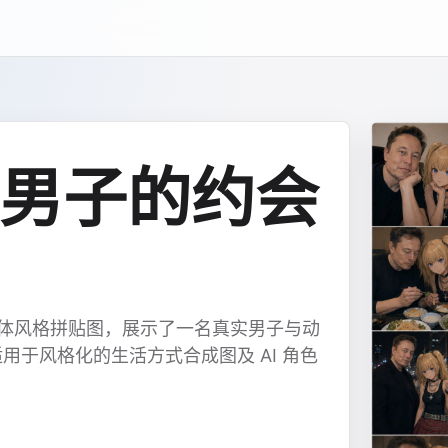
男子的约会
媒体风格拼贴图，展示了一名真实男子与动
于风格化的生活方式合成图及 AI 角色