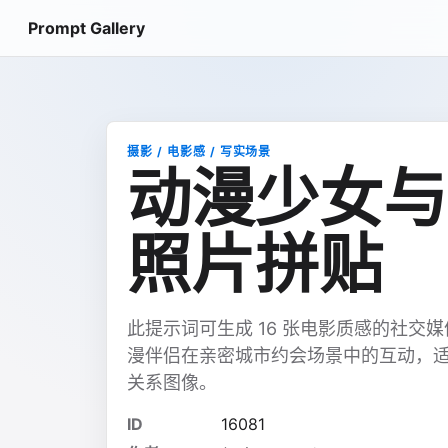
Prompt Gallery
摄影 / 电影感 / 写实场景
动漫少女与
照片拼贴
此提示词可生成 16 张电影质感的社交
漫伴侣在亲密城市约会场景中的互动，适用
关系图像。
ID
16081