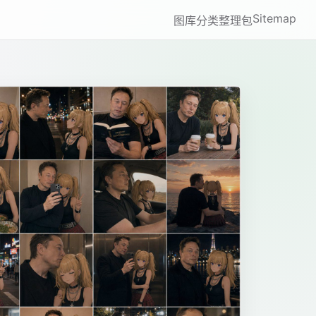
Sitemap
图库
分类
整理包