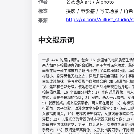
作者
とめ@AIart / AIphoto
标签
摄影 / 电影感 / 写实场景 / 角色 / 
https://x.com/AIillust_studi
来源
中文提示词
一张 4x4 的照片拼贴，包含 16 张温馨的电影质感
两人如同在拍摄随意的约会照片。男子留着深色短发，肤
面部在每一帧中都被刻意遮挡并进行了柔焦模糊处理。动
材娇小，身穿黑色无袖上衣，佩戴多层银色项链（含十字
白条纹过膝袜。将写实摄影与自然融合的 2D 动漫角色
视、焦距和色彩分级，使她看起来自然地出现在他身边。
拍情侣氛围。16 个画面分别为：1) 室内近景肖像，两
交谈，背景是模糊的街灯；3) 室内，两人一起看书，女
5) 餐厅餐桌，桌上摆满菜肴，两人正在用餐；6) 电梯
行视角，男子驾驶，动漫少女坐在副驾驶座；8) 海边日
女孩指向镜头；10) 电梯内亲密特写，女孩闭着眼睛深情
穿搭；12) 以发光塔为背景的城市夜景天际线肖像；13)
舒适的室内休息时刻，男子手持红酒杯，女孩微笑着比出剪
手离去；16) 夜间近距离肖像，女孩比出剪刀手。保持